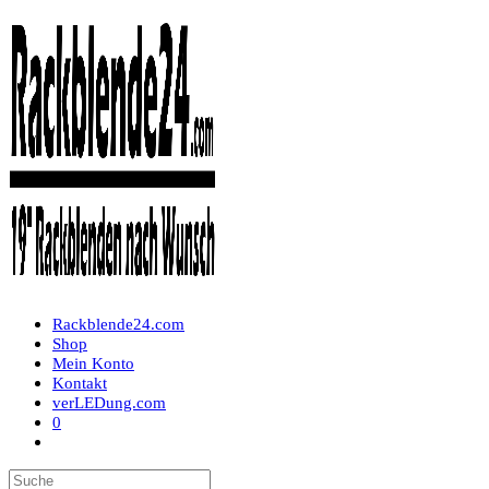
Zum
Inhalt
springen
Rackblende24.com
Shop
Mein Konto
Kontakt
verLEDung.com
0
Toggle
website
search