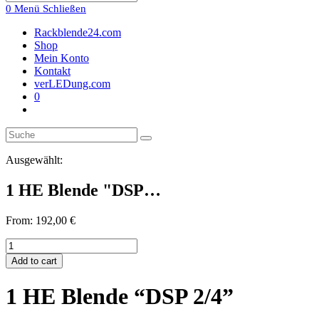
0
Menü
Schließen
Rackblende24.com
Shop
Mein Konto
Kontakt
verLEDung.com
0
Toggle
website
search
Ausgewählt:
1 HE Blende "DSP…
From:
192,00
€
1
HE
Add to cart
Blende
"DSP
1 HE Blende “DSP 2/4”
2/4"
quantity