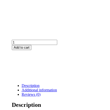
1
HE
Add to cart
Blende
"DSP
2/4"
quantity
Description
Additional information
Reviews (0)
Description