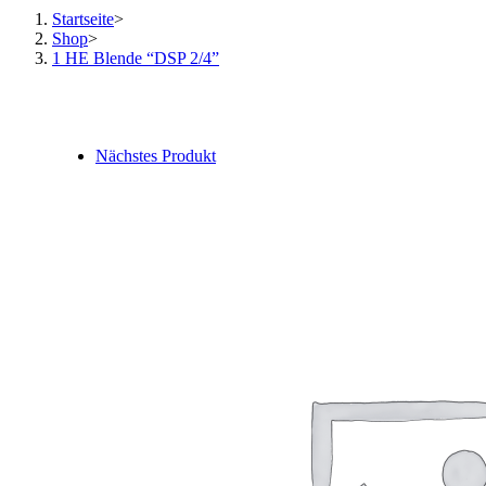
Startseite
>
Shop
>
1 HE Blende “DSP 2/4”
Nächstes Produkt