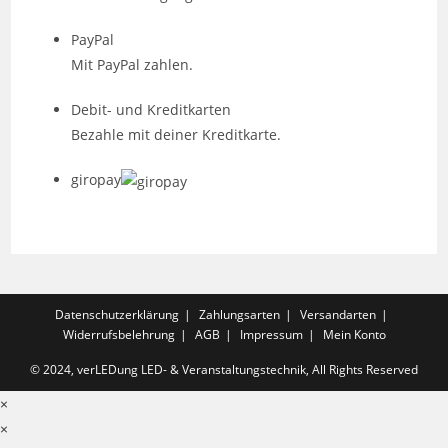
PayPal
Mit PayPal zahlen.
Debit- und Kreditkarten
Bezahle mit deiner Kreditkarte.
giropay
Datenschutzerklärung
Zahlungsarten
Versandarten
Widerrufsbelehrung
AGB
Impressum
Mein Konto
© 2024, verLEDung LED- & Veranstaltungstechnik, All Rights Reserved
×
×