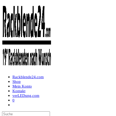
Zum
Inhalt
springen
Rackblende24.com
Shop
Mein Konto
Kontakt
verLEDung.com
0
Toggle
website
search